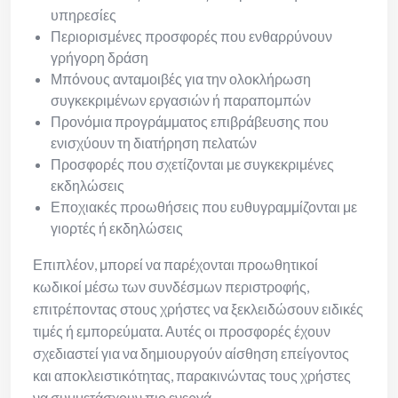
υπηρεσίες
Περιορισμένες προσφορές που ενθαρρύνουν
γρήγορη δράση
Μπόνους ανταμοιβές για την ολοκλήρωση
συγκεκριμένων εργασιών ή παραπομπών
Προνόμια προγράμματος επιβράβευσης που
ενισχύουν τη διατήρηση πελατών
Προσφορές που σχετίζονται με συγκεκριμένες
εκδηλώσεις
Εποχιακές προωθήσεις που ευθυγραμμίζονται με
γιορτές ή εκδηλώσεις
Επιπλέον, μπορεί να παρέχονται προωθητικοί
κωδικοί μέσω των συνδέσμων περιστροφής,
επιτρέποντας στους χρήστες να ξεκλειδώσουν ειδικές
τιμές ή εμπορεύματα. Αυτές οι προσφορές έχουν
σχεδιαστεί για να δημιουργούν αίσθηση επείγοντος
και αποκλειστικότητας, παρακινώντας τους χρήστες
να συμμετάσχουν πιο ενεργά.