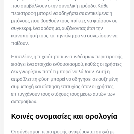
που συμβάλλουν στην συνολική πρόοδο. Κάθε
περιστροφή μπορεί να οδηγήσει σε αντικείμενα ή
μπόνους που βοηθούν τους παίκτες να φτάσουν σε
συγκεκριμένα ορόσημα, αυξάνοντας έτσι την
ικανοποίησή τους και την κίνητρο να συνεχίσουν να
παίζουν.
Επιπλέον, η τυχαιότητα των συνδέσμων περιστροφής
εισάγει ένα στοιχείο ενθουσιασμού, καθώς οι χρήστες
δεν γνωρίζουν ποτέ τι μπορεί να λάβουν. Αυτή η
απρόβλεπτη φύση μπορεί να οδηγήσει σε αυξημένη
συμμετοχή και αίσθηση επιτυχίας όταν οι χρήστες
επιτυγχάνουν τους στόχους τους μέσω αυτών των
ανταμοιβών.
Κοινές ονομασίες και ορολογία
Οι σύνδεσμοι περιστροφής αναφέρονται συχνά με