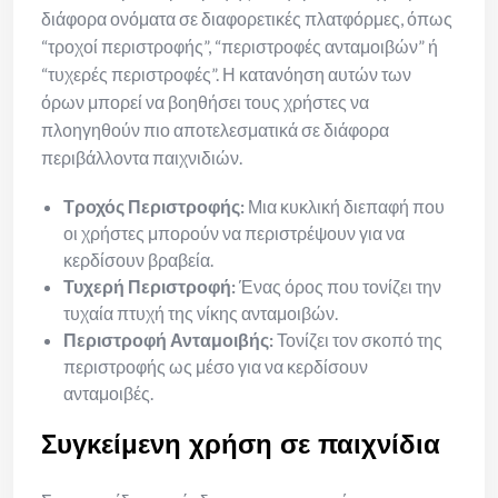
διάφορα ονόματα σε διαφορετικές πλατφόρμες, όπως
“τροχοί περιστροφής”, “περιστροφές ανταμοιβών” ή
“τυχερές περιστροφές”. Η κατανόηση αυτών των
όρων μπορεί να βοηθήσει τους χρήστες να
πλοηγηθούν πιο αποτελεσματικά σε διάφορα
περιβάλλοντα παιχνιδιών.
Τροχός Περιστροφής:
Μια κυκλική διεπαφή που
οι χρήστες μπορούν να περιστρέψουν για να
κερδίσουν βραβεία.
Τυχερή Περιστροφή:
Ένας όρος που τονίζει την
τυχαία πτυχή της νίκης ανταμοιβών.
Περιστροφή Ανταμοιβής:
Τονίζει τον σκοπό της
περιστροφής ως μέσο για να κερδίσουν
ανταμοιβές.
Συγκείμενη χρήση σε παιχνίδια