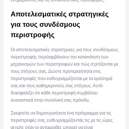
Αποτελεσματικές στρατηγικές
για τους συνδέσμους
περιστροφής
Οι αποτελεσματικές στρατηγικές για τους συνδέσμους
περιστροφής περιλαμβάνουν την κατανόηση των
μηχανισμών των περιστροφών και πώς σχετίζονται με
τους στόχους σας. Δώστε προτεραιότητα στις
περιστροφές που ευθυγραμμίζονται με τα ορόσημά
σας και τους καθημερινούς σας στόχους. Αυτό
διασφαλίζει ότι κάθε περιστροφή συμβάλλει
ουσιαστικά στην συνολική σας πρόοδο.
Σκεφτείτε να δημιουργήσετε ένα πρόγραμμα για τις
περιστροφές σας, ευθυγραμμίζοντάς τις με τις ώρες
αιχμής όταν οι ανταμοιβές μπορεί να είναι