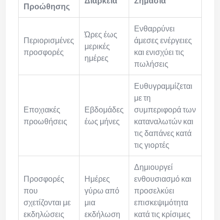
Διάρκεια
Σημασία
Προώθησης
Ενθαρρύνει
Ώρες έως
Περιορισμένες
άμεσες ενέργειες
μερικές
προσφορές
και ενισχύει τις
ημέρες
πωλήσεις
Ευθυγραμμίζεται
με τη
Εποχιακές
Εβδομάδες
συμπεριφορά των
προωθήσεις
έως μήνες
καταναλωτών και
τις δαπάνες κατά
τις γιορτές
Δημιουργεί
Προσφορές
Ημέρες
ενθουσιασμό και
που
γύρω από
προσελκύει
σχετίζονται με
μια
επισκεψιμότητα
εκδηλώσεις
εκδήλωση
κατά τις κρίσιμες