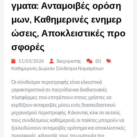
γματα: Ανταμοιβές ορόση
μων, Καθημερινές ενημερ
ώσεις, Αποκλειστικές προ
σφορές
11/03/2026
διαχειριστής
(0)
Καθημερινές Δωρεάν Σύνδεσμοι Νομισμάτων
Οι σύνδεσμοι περιστροφής είναι ελκυστικά
χαρακτηριστικά σε παιχνίδια και διαδικτυακές
πλατφόρμες που επιτρέπουν στους χρήστες να
κερδίζουν ανταμοιβές μέσω ενός διασκεδαστικού
μηχανισμού περιστροφής. Κάνοντας κλικ σε αυτούς
τους συνδέσμους καθημερινά, οι παίκτες μπορούν να
ξεκλειδώσουν ανταμοιβές ορόσημα και αποκλειστικές
προσφορές, κάνοντάς τους την εμπειρία πιο