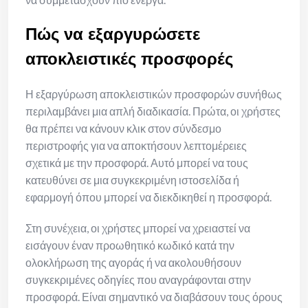
Πώς να εξαργυρώσετε
αποκλειστικές προσφορές
Η εξαργύρωση αποκλειστικών προσφορών συνήθως
περιλαμβάνει μια απλή διαδικασία. Πρώτα, οι χρήστες
θα πρέπει να κάνουν κλικ στον σύνδεσμο
περιστροφής για να αποκτήσουν λεπτομέρειες
σχετικά με την προσφορά. Αυτό μπορεί να τους
κατευθύνει σε μια συγκεκριμένη ιστοσελίδα ή
εφαρμογή όπου μπορεί να διεκδικηθεί η προσφορά.
Στη συνέχεια, οι χρήστες μπορεί να χρειαστεί να
εισάγουν έναν προωθητικό κωδικό κατά την
ολοκλήρωση της αγοράς ή να ακολουθήσουν
συγκεκριμένες οδηγίες που αναγράφονται στην
προσφορά. Είναι σημαντικό να διαβάσουν τους όρους