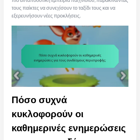
τους παίκτες να συνεχίσουν το ταξίδι τους και να
εξερευνήσουν νέες προκλήσεις.
Πόσο συχνά
κυκλοφορούν οι
καθημερινές ενημερώσεις