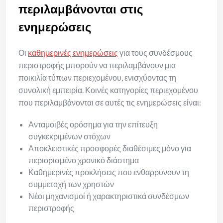
περιλαμβάνονται στις
ενημερώσεις
Οι
καθημερινές ενημερώσεις
για τους συνδέσμους
περιστροφής μπορούν να περιλαμβάνουν μια
ποικιλία τύπων περιεχομένου, ενισχύοντας τη
συνολική εμπειρία. Κοινές κατηγορίες περιεχομένου
που περιλαμβάνονται σε αυτές τις ενημερώσεις είναι:
Ανταμοιβές ορόσημα για την επίτευξη
συγκεκριμένων στόχων
Αποκλειστικές προσφορές διαθέσιμες μόνο για
περιορισμένο χρονικό διάστημα
Καθημερινές προκλήσεις που ενθαρρύνουν τη
συμμετοχή των χρηστών
Νέοι μηχανισμοί ή χαρακτηριστικά συνδέσμων
περιστροφής