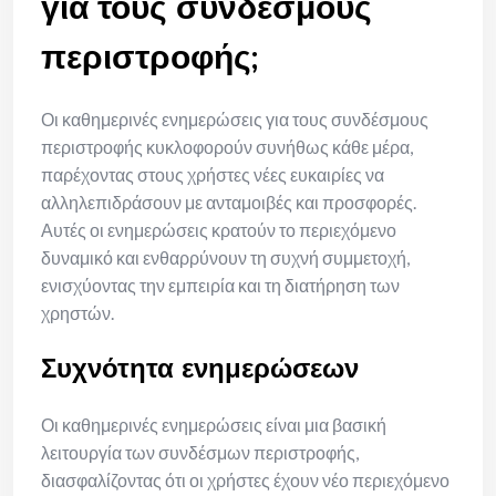
για τους συνδέσμους
περιστροφής;
Οι καθημερινές ενημερώσεις για τους συνδέσμους
περιστροφής κυκλοφορούν συνήθως κάθε μέρα,
παρέχοντας στους χρήστες νέες ευκαιρίες να
αλληλεπιδράσουν με ανταμοιβές και προσφορές.
Αυτές οι ενημερώσεις κρατούν το περιεχόμενο
δυναμικό και ενθαρρύνουν τη συχνή συμμετοχή,
ενισχύοντας την εμπειρία και τη διατήρηση των
χρηστών.
Συχνότητα ενημερώσεων
Οι καθημερινές ενημερώσεις είναι μια βασική
λειτουργία των συνδέσμων περιστροφής,
διασφαλίζοντας ότι οι χρήστες έχουν νέο περιεχόμενο