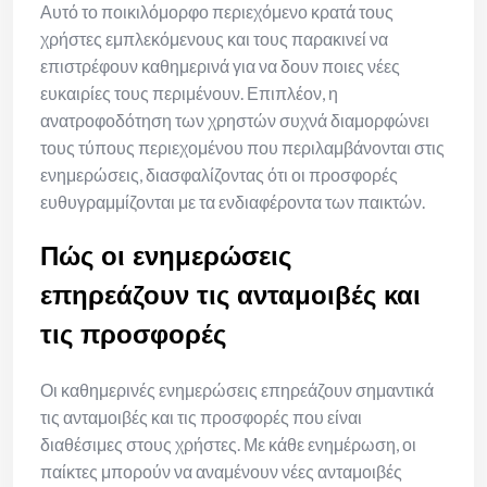
Αυτό το ποικιλόμορφο περιεχόμενο κρατά τους
χρήστες εμπλεκόμενους και τους παρακινεί να
επιστρέφουν καθημερινά για να δουν ποιες νέες
ευκαιρίες τους περιμένουν. Επιπλέον, η
ανατροφοδότηση των χρηστών συχνά διαμορφώνει
τους τύπους περιεχομένου που περιλαμβάνονται στις
ενημερώσεις, διασφαλίζοντας ότι οι προσφορές
ευθυγραμμίζονται με τα ενδιαφέροντα των παικτών.
Πώς οι ενημερώσεις
επηρεάζουν τις ανταμοιβές και
τις προσφορές
Οι καθημερινές ενημερώσεις επηρεάζουν σημαντικά
τις ανταμοιβές και τις προσφορές που είναι
διαθέσιμες στους χρήστες. Με κάθε ενημέρωση, οι
παίκτες μπορούν να αναμένουν νέες ανταμοιβές