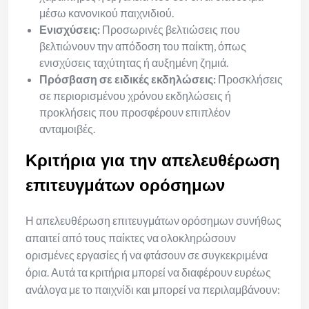
μέσω κανονικού παιχνιδιού.
Ενισχύσεις:
Προσωρινές βελτιώσεις που
βελτιώνουν την απόδοση του παίκτη, όπως
ενισχύσεις ταχύτητας ή αυξημένη ζημιά.
Πρόσβαση σε ειδικές εκδηλώσεις:
Προσκλήσεις
σε περιορισμένου χρόνου εκδηλώσεις ή
προκλήσεις που προσφέρουν επιπλέον
ανταμοιβές.
Κριτήρια για την απελευθέρωση
επιτευγμάτων ορόσημων
Η απελευθέρωση επιτευγμάτων ορόσημων συνήθως
απαιτεί από τους παίκτες να ολοκληρώσουν
ορισμένες εργασίες ή να φτάσουν σε συγκεκριμένα
όρια. Αυτά τα κριτήρια μπορεί να διαφέρουν ευρέως
ανάλογα με το παιχνίδι και μπορεί να περιλαμβάνουν: