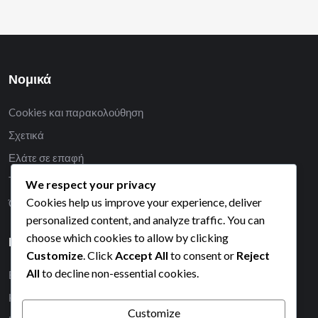
Νομικά
Cookies και παρακολούθηση
Σχετικά
Ελάτε σε επαφή
Το απόρρητό σας
We respect your privacy
Cookies help us improve your experience, deliver
Όροι και προϋποθέσεις
personalized content, and analyze traffic. You can
choose which cookies to allow by clicking
Κατηγορίες
Customize
. Click
Accept All
to consent or
Reject
All
to decline non-essential cookies.
Βραβεία Σημείων Ορόσημου Εκδήλωσης
Καθημερινές Δωρεάν Σύνδεσμοι Νομισμάτων
Customize