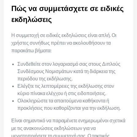
Πώς να συμμετάσχετε σε ειδικές
εκδηλώσεις
Η συμμετοχή σε ειδικές εκδηλώσεις είναι απλή. Οι
χρήστες συνήθως πρέπει να ακολουθήσουν τα
παρακάτω βήματα:
Συνδεθείτε στον λογαριασμό σας στους Διπλούς
Συνδέσμους Νομισμάτων κατά τη διάρκεια της
περιόδου της εκδήλωσης.
Ελέγξτε τις λεπτομέρειες της εκδήλωσης στον
κύριο πίνακα ελέγχου ή στις ειδοποιήσεις.
Ολοκληρώστε τα απαιτούμενα καθήκοντα ή
προκλήσεις που καθορίζονται για την εκδήλωση.
Είναι σημαντικό να παραμένετε ενημερωμένοι σχετικά
με τις ανακοινώσεις εκδηλώσεων για να
μεγιστοποιήσετε τη συμμετοχή σας. Ο τακτικός