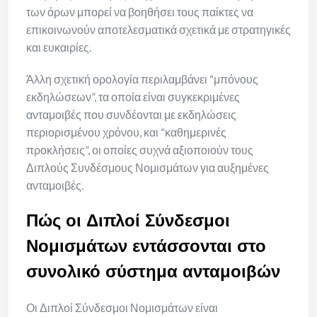
των όρων μπορεί να βοηθήσει τους παίκτες να
επικοινωνούν αποτελεσματικά σχετικά με στρατηγικές
και ευκαιρίες.
Άλλη σχετική ορολογία περιλαμβάνει “μπόνους
εκδηλώσεων”, τα οποία είναι συγκεκριμένες
ανταμοιβές που συνδέονται με εκδηλώσεις
περιορισμένου χρόνου, και “καθημερινές
προκλήσεις”, οι οποίες συχνά αξιοποιούν τους
Διπλούς Συνδέσμους Νομισμάτων για αυξημένες
ανταμοιβές.
Πώς οι Διπλοί Σύνδεσμοι
Νομισμάτων εντάσσονται στο
συνολικό σύστημα ανταμοιβών
Οι Διπλοί Σύνδεσμοι Νομισμάτων είναι