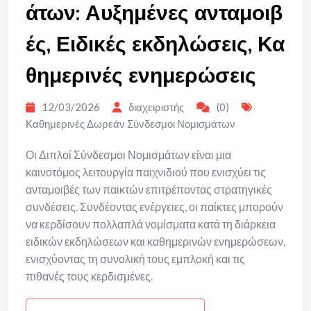
άτων: Αυξημένες ανταμοιβ
ές, Ειδικές εκδηλώσεις, Κα
θημερινές ενημερώσεις
12/03/2026
διαχειριστής
(0)
Καθημερινές Δωρεάν Σύνδεσμοι Νομισμάτων
Οι Διπλοί Σύνδεσμοι Νομισμάτων είναι μια
καινοτόμος λειτουργία παιχνιδιού που ενισχύει τις
ανταμοιβές των παικτών επιτρέποντας στρατηγικές
συνδέσεις. Συνδέοντας ενέργειες, οι παίκτες μπορούν
να κερδίσουν πολλαπλά νομίσματα κατά τη διάρκεια
ειδικών εκδηλώσεων και καθημερινών ενημερώσεων,
ενισχύοντας τη συνολική τους εμπλοκή και τις
πιθανές τους κερδισμένες.