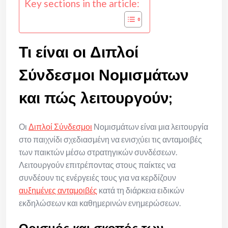
Key sections in the article:
Τι είναι οι Διπλοί
Σύνδεσμοι Νομισμάτων
και πώς λειτουργούν;
Οι
Διπλοί Σύνδεσμοι
Νομισμάτων είναι μια λειτουργία
στο παιχνίδι σχεδιασμένη να ενισχύει τις ανταμοιβές
των παικτών μέσω στρατηγικών συνδέσεων.
Λειτουργούν επιτρέποντας στους παίκτες να
συνδέουν τις ενέργειές τους για να κερδίζουν
αυξημένες ανταμοιβές
κατά τη διάρκεια ειδικών
εκδηλώσεων και καθημερινών ενημερώσεων.