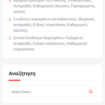
Βραβεία Ορόσημα Για Επιθέσεις: Αποκλειστικές
ανταμοιβές, Καθημερινές αξιώσεις, Περιορισμένος
χρόνος
Συνδέσεις νομισμάτων για εκδηλώσεις: Θεματικές
ανταμοιβές, Ειδικές περιστάσεις, Καθημερινές
αξιώσεις
Διπλοί Σύνδεσμοι Νομισμάτων: Αυξημένες
ανταμοιβές, Ειδικές εκδηλώσεις, Καθημερινές
ενημερώσεις
Αναζήτηση