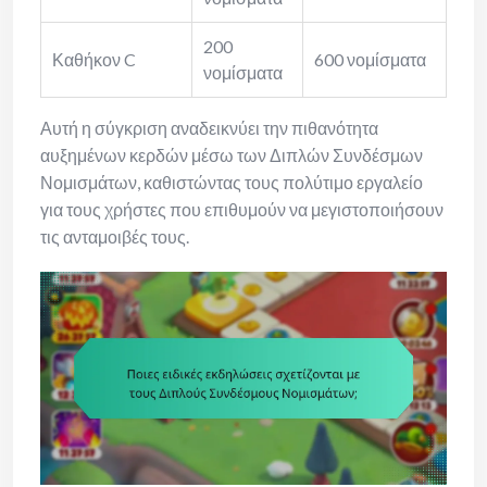
200
Καθήκον C
600 νομίσματα
νομίσματα
Αυτή η σύγκριση αναδεικνύει την πιθανότητα
αυξημένων κερδών μέσω των Διπλών Συνδέσμων
Νομισμάτων, καθιστώντας τους πολύτιμο εργαλείο
για τους χρήστες που επιθυμούν να μεγιστοποιήσουν
τις ανταμοιβές τους.