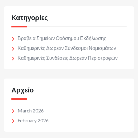
Κατηγορίες
Βραβεία Σημείων Ορόσημου Εκδήλωσης
Καθημερινές Δωρεάν Σύνδεσμοι Νομισμάτων
Καθημερινές Συνδέσεις Δωρεάν Περιστροφών
Αρχείο
March 2026
February 2026