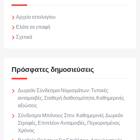
Αρχείο ιστολογίου
Ελάτε σε επαφή
Σχετικά
Πρόσφατες δημοσιεύσεις
Δωρεάν Σύνδεσμοι Νομισμάτων: Τυπικές
ανταμοιβές, Σταθερή διαθεσιμότητα, Καθημερινές
αξιώσεις
Σύνδεσμοι Μπόνους Σπιν: Καθημερινές Δωρεάν
Στροφές, Επιπλέον Ανταμοιβές, Περιορισμένος
Χρόνος