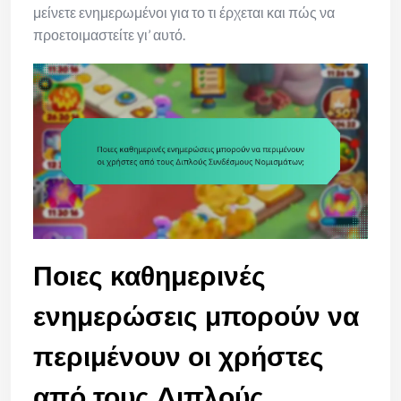
μείνετε ενημερωμένοι για το τι έρχεται και πώς να
προετοιμαστείτε γι’ αυτό.
Ποιες καθημερινές
ενημερώσεις μπορούν να
περιμένουν οι χρήστες
από τους Διπλούς