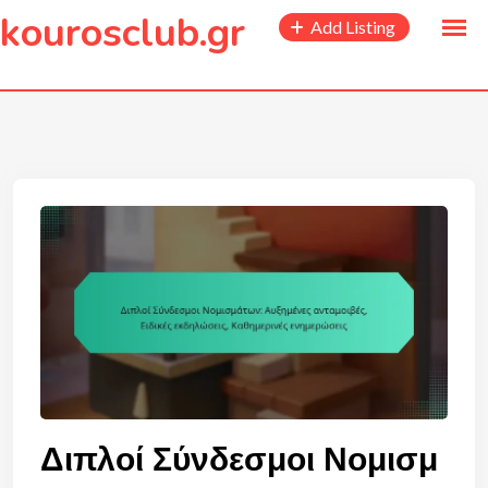
to
kourosclub.gr
Add Listing
content
Διπλοί Σύνδεσμοι Νομισμ