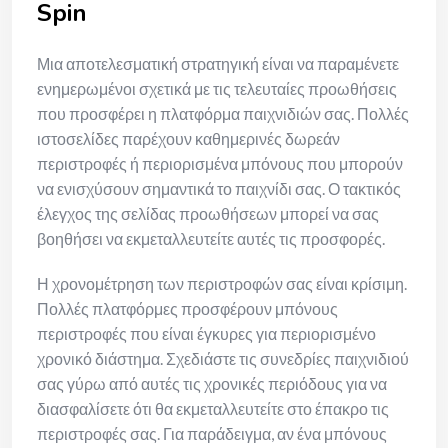
Spin
Μια αποτελεσματική στρατηγική είναι να παραμένετε
ενημερωμένοι σχετικά με τις τελευταίες προωθήσεις
που προσφέρει η πλατφόρμα παιχνιδιών σας. Πολλές
ιστοσελίδες παρέχουν καθημερινές δωρεάν
περιστροφές ή περιορισμένα μπόνους που μπορούν
να ενισχύσουν σημαντικά το παιχνίδι σας. Ο τακτικός
έλεγχος της σελίδας προωθήσεων μπορεί να σας
βοηθήσει να εκμεταλλευτείτε αυτές τις προσφορές.
Η χρονομέτρηση των περιστροφών σας είναι κρίσιμη.
Πολλές πλατφόρμες προσφέρουν μπόνους
περιστροφές που είναι έγκυρες για περιορισμένο
χρονικό διάστημα. Σχεδιάστε τις συνεδρίες παιχνιδιού
σας γύρω από αυτές τις χρονικές περιόδους για να
διασφαλίσετε ότι θα εκμεταλλευτείτε στο έπακρο τις
περιστροφές σας. Για παράδειγμα, αν ένα μπόνους