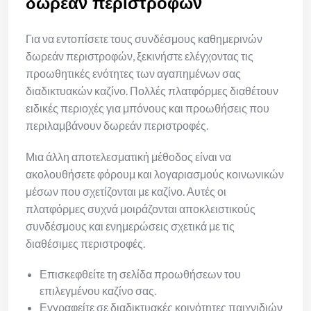
δωρεάν περιστροφών
Για να εντοπίσετε τους συνδέσμους καθημερινών
δωρεάν περιστροφών, ξεκινήστε ελέγχοντας τις
προωθητικές ενότητες των αγαπημένων σας
διαδικτυακών καζίνο. Πολλές πλατφόρμες διαθέτουν
ειδικές περιοχές για μπόνους και προωθήσεις που
περιλαμβάνουν δωρεάν περιστροφές.
Μια άλλη αποτελεσματική μέθοδος είναι να
ακολουθήσετε φόρουμ και λογαριασμούς κοινωνικών
μέσων που σχετίζονται με καζίνο. Αυτές οι
πλατφόρμες συχνά μοιράζονται αποκλειστικούς
συνδέσμους και ενημερώσεις σχετικά με τις
διαθέσιμες περιστροφές.
Επισκεφθείτε τη σελίδα προωθήσεων του
επιλεγμένου καζίνο σας.
Εγγραφείτε σε διαδικτυακές κοινότητες παιχνιδιών