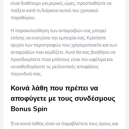
είναι διαθέσιμο για μερικές ώρες, προσπαθήστε να
παίξετε κατά τη διάρκεια αυτού του χρονικού
παραθύρου.
Η παρακολούθηση των ανταμοιβών σας μπορεί
επίσης να ενισχύσει την εμπειρία σας. Κρατήστε
αρχείο των περιστροφών που χρησιμοποιείτε και των
ανταμοιβών που κερδίζετε. Αυτό θα σας βοηθήσει να
προσδιορίσετε ποια μπόνους είναι πιο ωφέλιμα και
να καθοδηγήσετε τις μελλοντικές αποφάσεις
παιχνιδιού σας.
Κοινά λάθη που πρέπει να
αποφύγετε με τους συνδέσμους
Bonus Spin
Ένα κοινό λάθος είναι να παραβλέπετε τους όρους και