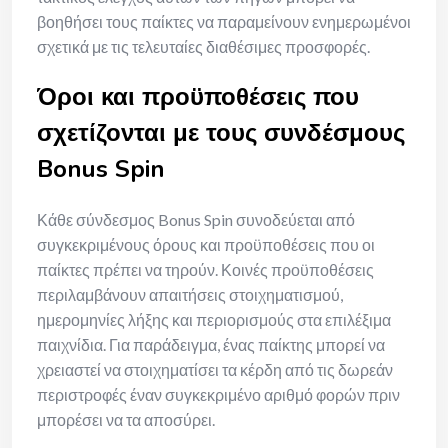
βοηθήσει τους παίκτες να παραμείνουν ενημερωμένοι
σχετικά με τις τελευταίες διαθέσιμες προσφορές.
Όροι και προϋποθέσεις που
σχετίζονται με τους συνδέσμους
Bonus Spin
Κάθε σύνδεσμος Bonus Spin συνοδεύεται από
συγκεκριμένους όρους και προϋποθέσεις που οι
παίκτες πρέπει να τηρούν. Κοινές προϋποθέσεις
περιλαμβάνουν απαιτήσεις στοιχηματισμού,
ημερομηνίες λήξης και περιορισμούς στα επιλέξιμα
παιχνίδια. Για παράδειγμα, ένας παίκτης μπορεί να
χρειαστεί να στοιχηματίσει τα κέρδη από τις δωρεάν
περιστροφές έναν συγκεκριμένο αριθμό φορών πριν
μπορέσει να τα αποσύρει.