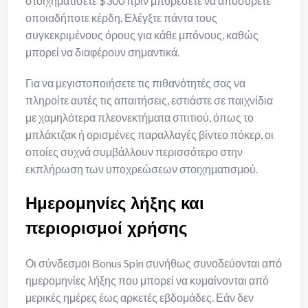
στοιχηματίσετε $300 πριν μπορέσετε να αποσύρετε
οποιαδήποτε κέρδη. Ελέγξτε πάντα τους
συγκεκριμένους όρους για κάθε μπόνους, καθώς
μπορεί να διαφέρουν σημαντικά.
Για να μεγιστοποιήσετε τις πιθανότητές σας να
πληροίτε αυτές τις απαιτήσεις, εστιάστε σε παιχνίδια
με χαμηλότερα πλεονεκτήματα σπιτιού, όπως το
μπλάκτζακ ή ορισμένες παραλλαγές βίντεο πόκερ, οι
οποίες συχνά συμβάλλουν περισσότερο στην
εκπλήρωση των υποχρεώσεων στοιχηματισμού.
Ημερομηνίες λήξης και
περιορισμοί χρήσης
Οι σύνδεσμοι Bonus Spin συνήθως συνοδεύονται από
ημερομηνίες λήξης που μπορεί να κυμαίνονται από
μερικές ημέρες έως αρκετές εβδομάδες. Εάν δεν