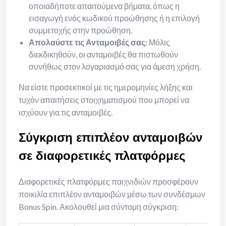
οποιαδήποτε απαιτούμενα βήματα, όπως η
εισαγωγή ενός κωδικού προώθησης ή η επιλογή
συμμετοχής στην προώθηση.
Απολαύστε τις Ανταμοιβές σας:
Μόλις
διεκδικηθούν, οι ανταμοιβές θα πιστωθούν
συνήθως στον λογαριασμό σας για άμεση χρήση.
Να είστε προσεκτικοί με τις ημερομηνίες λήξης και
τυχόν απαιτήσεις στοιχηματισμού που μπορεί να
ισχύουν για τις ανταμοιβές.
Σύγκριση επιπλέον ανταμοιβών
σε διαφορετικές πλατφόρμες
Διαφορετικές πλατφόρμες παιχνιδιών προσφέρουν
ποικιλία επιπλέον ανταμοιβών μέσω των συνδέσμων
Bonus Spin. Ακολουθεί μια σύντομη σύγκριση: