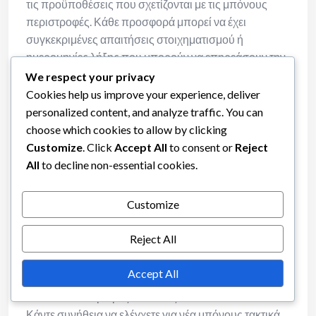
τις προϋποθέσεις που σχετίζονται με τις μπόνους
περιστροφές. Κάθε προσφορά μπορεί να έχει
συγκεκριμένες απαιτήσεις στοιχηματισμού ή
ημερομηνίες λήξης που μπορούν να επηρεάσουν την
ικανότητά σας να αποσύρετε κέρδη. Διαβάστε πάντα
We respect your privacy
τις λεπτομέρειες πριν διεκδικήσετε ένα μπόνους.
Cookies help us improve your experience, deliver
personalized content, and analyze traffic. You can
Ένα άλλο λάθος είναι η αποτυχία διαχείρισης του
choose which cookies to allow by clicking
bankroll σας αποτελεσματικά. Οι μπόνους
Customize
. Click
Accept All
to consent or
Reject
περιστροφές μπορεί να δημιουργήσουν
All
to decline non-essential cookies.
ενθουσιασμό, οδηγώντας σε παρορμητικό
στοιχηματισμό. Ορίστε έναν προϋπολογισμό για τις
Customize
συνεδρίες παιχνιδιού σας και τηρήστε τον για να
αποφύγετε την υπερβολική δαπάνη.
Reject All
Τέλος, μην ξεχνάτε να αξιοποιείτε όλα τα διαθέσιμα
Accept All
μπόνους. Ορισμένοι παίκτες μπορεί να χάσουν
επιπλέον ανταμοιβές αν δεν τις διεκδικούν τακτικά.
Κάντε συνήθεια να ελέγχετε για νέα μπόνους τακτικά