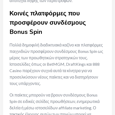
αποτυχία λήψης των περιστροφών.
Κοινές πλατφόρμες που
προσφέρουν συνδέσμους
Bonus Spin
Πολλά δημοφιλή διαδικτυακά καζίνο και πλατφόρμες
παιχνιδιών προσφέρουν συνδέσμους Bonus Spin ως
μέρος των προωθητικών στρατηγικών τους.
Ιστοσελίδες όπως οι BetMGM, DraftKings και 888
Casino παρέχουν συχνά αυτά τα κίνητρα για να
προσελκύσουν νέους παίκτες και να διατηρήσουν
τους υπάρχοντες.
Οι παίκτες μπορούν να βρουν συνδέσμους Bonus
Spin σε ειδικές σελίδες προωθήσεων, ενημερωτικά
δελτία ή μέσω ιστοσελίδων affiliate marketing. Ο
τακτικός έλεγχος αυτών των πηγών μπορεί να