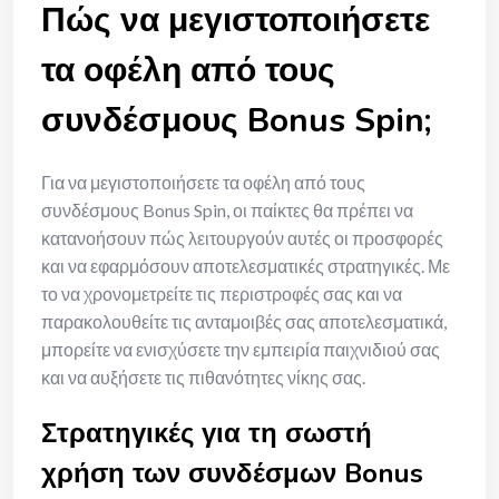
Πώς να μεγιστοποιήσετε
τα οφέλη από τους
συνδέσμους Bonus Spin;
Για να μεγιστοποιήσετε τα οφέλη από τους
συνδέσμους Bonus Spin, οι παίκτες θα πρέπει να
κατανοήσουν πώς λειτουργούν αυτές οι προσφορές
και να εφαρμόσουν αποτελεσματικές στρατηγικές. Με
το να χρονομετρείτε τις περιστροφές σας και να
παρακολουθείτε τις ανταμοιβές σας αποτελεσματικά,
μπορείτε να ενισχύσετε την εμπειρία παιχνιδιού σας
και να αυξήσετε τις πιθανότητες νίκης σας.
Στρατηγικές για τη σωστή
χρήση των συνδέσμων Bonus