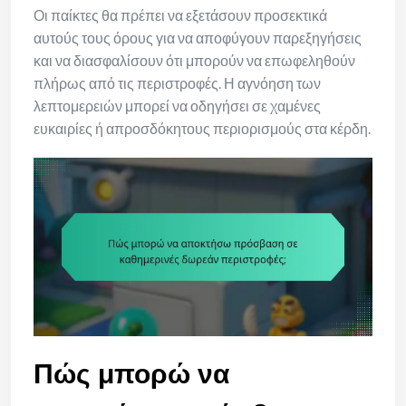
Οι παίκτες θα πρέπει να εξετάσουν προσεκτικά
αυτούς τους όρους για να αποφύγουν παρεξηγήσεις
και να διασφαλίσουν ότι μπορούν να επωφεληθούν
πλήρως από τις περιστροφές. Η αγνόηση των
λεπτομερειών μπορεί να οδηγήσει σε χαμένες
ευκαιρίες ή απροσδόκητους περιορισμούς στα κέρδη.
Πώς μπορώ να