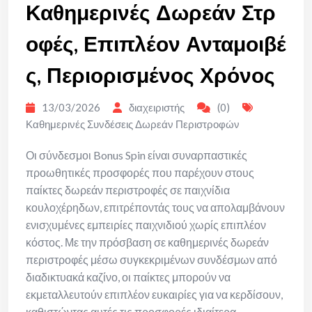
Καθημερινές Δωρεάν Στρ
οφές, Επιπλέον Ανταμοιβέ
ς, Περιορισμένος Χρόνος
13/03/2026
διαχειριστής
(0)
Καθημερινές Συνδέσεις Δωρεάν Περιστροφών
Οι σύνδεσμοι Bonus Spin είναι συναρπαστικές
προωθητικές προσφορές που παρέχουν στους
παίκτες δωρεάν περιστροφές σε παιχνίδια
κουλοχέρηδων, επιτρέποντάς τους να απολαμβάνουν
ενισχυμένες εμπειρίες παιχνιδιού χωρίς επιπλέον
κόστος. Με την πρόσβαση σε καθημερινές δωρεάν
περιστροφές μέσω συγκεκριμένων συνδέσμων από
διαδικτυακά καζίνο, οι παίκτες μπορούν να
εκμεταλλευτούν επιπλέον ευκαιρίες για να κερδίσουν,
καθιστώντας αυτές τις προσφορές ιδιαίτερα