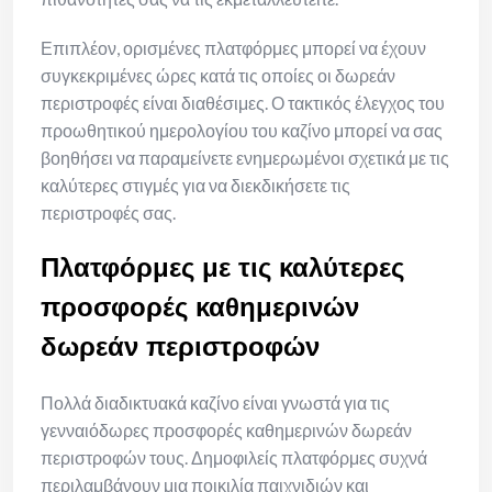
Επιπλέον, ορισμένες πλατφόρμες μπορεί να έχουν
συγκεκριμένες ώρες κατά τις οποίες οι δωρεάν
περιστροφές είναι διαθέσιμες. Ο τακτικός έλεγχος του
προωθητικού ημερολογίου του καζίνο μπορεί να σας
βοηθήσει να παραμείνετε ενημερωμένοι σχετικά με τις
καλύτερες στιγμές για να διεκδικήσετε τις
περιστροφές σας.
Πλατφόρμες με τις καλύτερες
προσφορές καθημερινών
δωρεάν περιστροφών
Πολλά διαδικτυακά καζίνο είναι γνωστά για τις
γενναιόδωρες προσφορές καθημερινών δωρεάν
περιστροφών τους. Δημοφιλείς πλατφόρμες συχνά
περιλαμβάνουν μια ποικιλία παιχνιδιών και