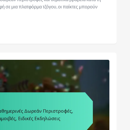
φή σε μια πλατφόρμα τζόγου, οι παίκτες μπορούν