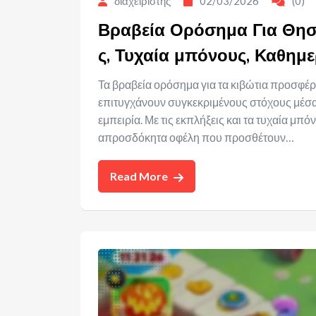
διαχειριστής
02/03/2026
(0)
Βραβεία Ορόσημα Για Θησ
ς, Τυχαία μπόνους, Καθημε
Τα βραβεία ορόσημα για τα κιβώτια προσφέ
επιτυγχάνουν συγκεκριμένους στόχους μέσα σ
εμπειρία. Με τις εκπλήξεις και τα τυχαία μ
απροσδόκητα οφέλη που προσθέτουν…
Read More