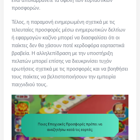
ενώ απολαμβάνετε τα οφέλη των εορταστικών
προσφορών.
Τέλος, η παραμονή ενημερωμένη σχετικά με τις
τελευταίες προσφορές μέσω ενημερωτικών δελτίων
ή εφαρμογών καζίνο μπορεί να διασφαλίσει ότι οι
παίκτες δεν θα χάσουν ποτέ κερδοφόρα εορταστικά
βραβεία. Η αλληλεπίδραση με την υποστήριξη
πελατών μπορεί επίσης να διευκρινίσει τυχόν
ερωτήσεις σχετικά με τις προσφορές και να βοηθήσει
τους παίκτες να βελτιστοποιήσουν την εμπειρία
παιχνιδιού τους.