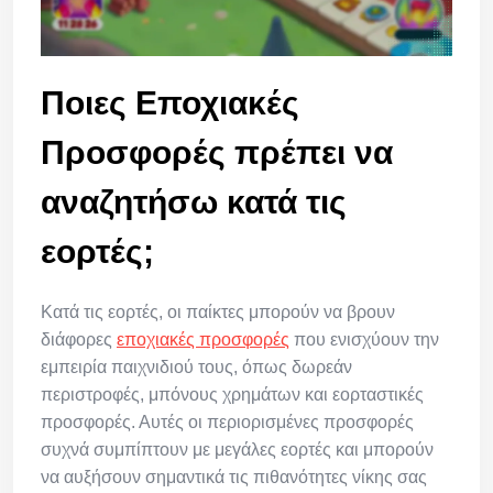
Ποιες Εποχιακές
Προσφορές πρέπει να
αναζητήσω κατά τις
εορτές;
Κατά τις εορτές, οι παίκτες μπορούν να βρουν
διάφορες
εποχιακές προσφορές
που ενισχύουν την
εμπειρία παιχνιδιού τους, όπως δωρεάν
περιστροφές, μπόνους χρημάτων και εορταστικές
προσφορές. Αυτές οι περιορισμένες προσφορές
συχνά συμπίπτουν με μεγάλες εορτές και μπορούν
να αυξήσουν σημαντικά τις πιθανότητες νίκης σας