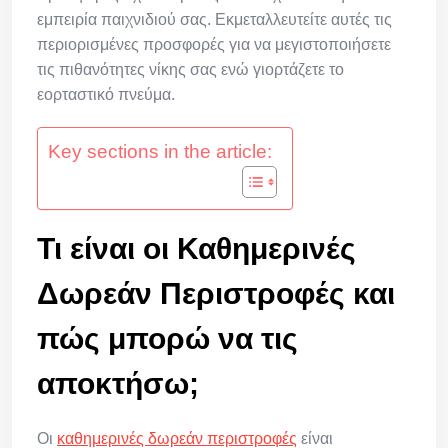
εμπειρία παιχνιδιού σας. Εκμεταλλευτείτε αυτές τις
περιορισμένες προσφορές για να μεγιστοποιήσετε
τις πιθανότητες νίκης σας ενώ γιορτάζετε το
εορταστικό πνεύμα.
Key sections in the article:
Τι είναι οι Καθημερινές
Δωρεάν Περιστροφές και
πώς μπορώ να τις
αποκτήσω;
Οι
καθημερινές δωρεάν περιστροφές
είναι