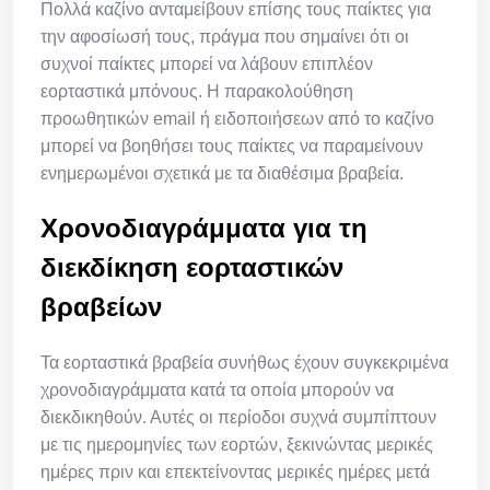
Πολλά καζίνο ανταμείβουν επίσης τους παίκτες για
την αφοσίωσή τους, πράγμα που σημαίνει ότι οι
συχνοί παίκτες μπορεί να λάβουν επιπλέον
εορταστικά μπόνους. Η παρακολούθηση
προωθητικών email ή ειδοποιήσεων από το καζίνο
μπορεί να βοηθήσει τους παίκτες να παραμείνουν
ενημερωμένοι σχετικά με τα διαθέσιμα βραβεία.
Χρονοδιαγράμματα για τη
διεκδίκηση εορταστικών
βραβείων
Τα εορταστικά βραβεία συνήθως έχουν συγκεκριμένα
χρονοδιαγράμματα κατά τα οποία μπορούν να
διεκδικηθούν. Αυτές οι περίοδοι συχνά συμπίπτουν
με τις ημερομηνίες των εορτών, ξεκινώντας μερικές
ημέρες πριν και επεκτείνοντας μερικές ημέρες μετά