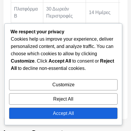
Πλατφόρμα
30 Δωρεάν
Όλοι
14 Ημέρες
B
Περιστροφές
Κου
Πλατφόρμα
100 Δωρεάν
Επι
We respect your privacy
30 Ημέρες
C
Περιστροφές
Κου
Cookies help us improve your experience, deliver
personalized content, and analyze traffic. You can
Κατά την επιλογή μιας πλατφόρμας, ζυγίστε τον
choose which cookies to allow by clicking
αριθμό των
δωρεάν περιστροφών
σε σχέση με την
Customize
. Click
Accept All
to consent or
Reject
εγκυρότητα του μπόνους και την επιλογή παιχνιδιών.
All
to decline non-essential cookies.
Μια πλατφόρμα που προσφέρει περισσότερες
περιστροφές μπορεί να μην είναι η καλύτερη επιλογή
Customize
αν τα παιχνίδια έχουν χαμηλότερους ρυθμούς
πληρωμής ή αν οι περιστροφές λήγουν πολύ
Reject All
γρήγορα.
Accept All