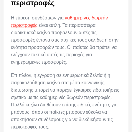
περιστροφές
Η εύρεση συνδέσμων για
καθημερινές δωρεάν
περιστροφές
είναι απλή. Τα περισσότερα
διαδικτυακά καζίνο προβάλλουν αυτές τις
προσφορές έντονα στις αρχικές τους σελίδες ή στην
ενότητα προσφορών τους. Οι παίκτες θα πρέπει να
ελέγχουν τακτικά αυτές τις περιοχές για
ενημερωμένες προσφορές.
Επιπλέον, η εγγραφή σε ενημερωτικά δελτία ή η
παρακολούθηση καζίνο στα μέσα κοινωνικής
δικτύωσης μπορεί να παρέχει έγκαιρες ειδοποιήσεις
σχετικά με τις καθημερινές δωρεάν περιστροφές.
Πολλά καζίνο διαθέτουν επίσης ειδικές ενότητες για
μπόνους, όπου οι παίκτες μπορούν εύκολα να
αποκτήσουν συνδέσμους για να διεκδικήσουν τις
περιστροφές τους.