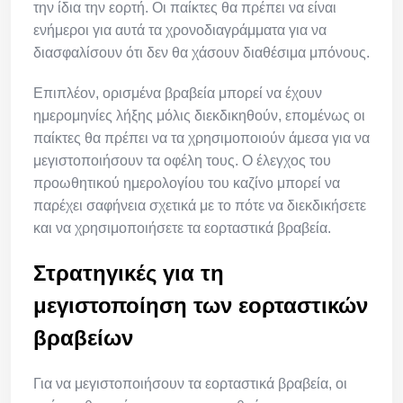
την ίδια την εορτή. Οι παίκτες θα πρέπει να είναι
ενήμεροι για αυτά τα χρονοδιαγράμματα για να
διασφαλίσουν ότι δεν θα χάσουν διαθέσιμα μπόνους.
Επιπλέον, ορισμένα βραβεία μπορεί να έχουν
ημερομηνίες λήξης μόλις διεκδικηθούν, επομένως οι
παίκτες θα πρέπει να τα χρησιμοποιούν άμεσα για να
μεγιστοποιήσουν τα οφέλη τους. Ο έλεγχος του
προωθητικού ημερολογίου του καζίνο μπορεί να
παρέχει σαφήνεια σχετικά με το πότε να διεκδικήσετε
και να χρησιμοποιήσετε τα εορταστικά βραβεία.
Στρατηγικές για τη
μεγιστοποίηση των εορταστικών
βραβείων
Για να μεγιστοποιήσουν τα εορταστικά βραβεία, οι