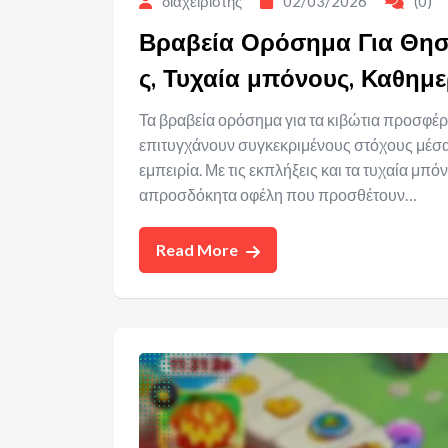
διαχειριστής
02/03/2026
(0)
Βραβεία Ορόσημα Για Θησ
ς, Τυχαία μπόνους, Καθημε
Τα βραβεία ορόσημα για τα κιβώτια προσφέ
επιτυγχάνουν συγκεκριμένους στόχους μέσα σ
εμπειρία. Με τις εκπλήξεις και τα τυχαία μ
απροσδόκητα οφέλη που προσθέτουν…
Read More