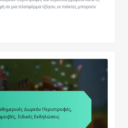
φή σε μια πλατφόρμα τζόγου, οι παίκτες μπορούν